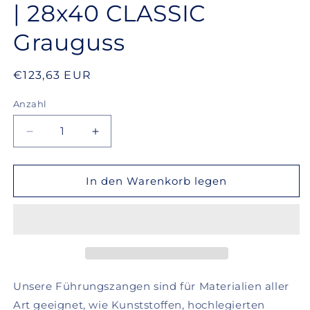
| 28x40 CLASSIC
Grauguss
Normaler
€123,63 EUR
Preis
Anzahl
Verringere
Erhöhe
die
die
Menge
Menge
für
für
In den Warenkorb legen
Doppel-
Doppel-
Konus-
Konus-
Führungszange
Führungszange
2,5
2,5
mm
mm
|
|
28x40
28x40
Unsere Führungszangen sind für Materialien aller
CLASSIC
CLASSIC
Art geeignet, wie Kunststoffen, hochlegierten