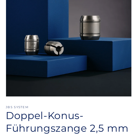
Medien
1
in
JBS SYSTEM
Doppel-Konus-
Modal
öffnen
Führungszange 2,5 mm