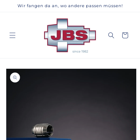
Direkt
Wir fangen da an, wo andere passen müssen!
zum
Inhalt
Warenkorb
duktinformationen
ingen